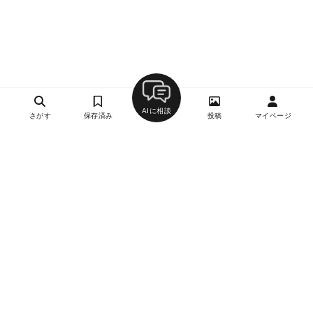
AIに相談
さがす
保存済み
投稿
マイページ