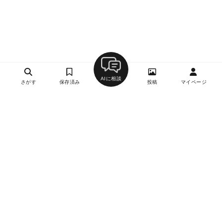
AIに相談
さがす
保存済み
投稿
マイページ