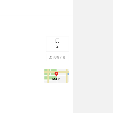
2
共有する