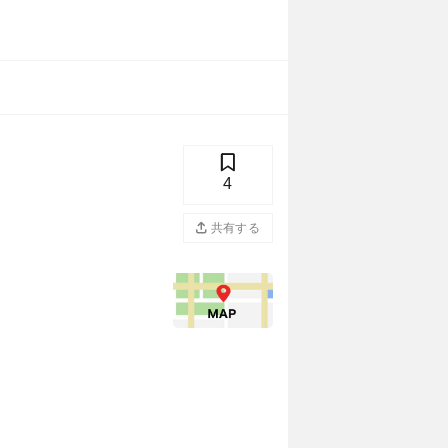
4
共有する