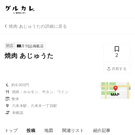
焼肉 あじゅうたの詳細に戻る
閉店
月刊誌掲載店
焼肉 あじゅうた
2
共有する
約9,000円
焼肉・ホルモン、牛タン、ワイン
無休
六本木駅、六本木一丁目駅
未確認
トップ
投稿
地図
関連リスト
紹介記事