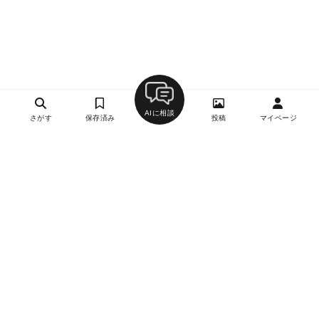
AIに相談
さがす
保存済み
投稿
マイページ