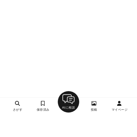
AIに相談
さがす
保存済み
投稿
マイページ