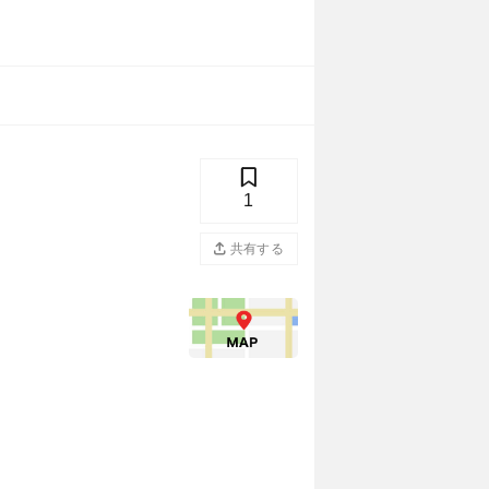
1
共有する