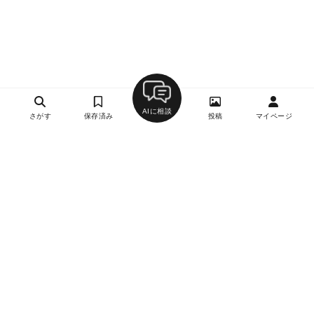
AIに相談
さがす
保存済み
投稿
マイページ