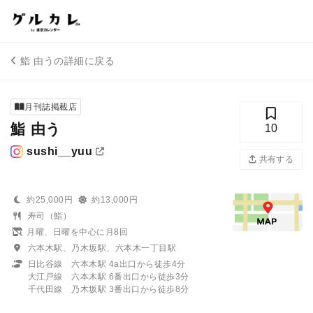
鮨 由うの詳細に戻る
月刊誌掲載店
鮨 由う
10
sushi__yuu
共有する
約25,000円
約13,000円
寿司（鮨）
月曜、日曜を中心に月8回
六本木駅、乃木坂駅、六本木一丁目駅
日比谷線 六本木駅 4a出口から徒歩4分
大江戸線 六本木駅 6番出口から徒歩3分
千代田線 乃木坂駅 3番出口から徒歩8分