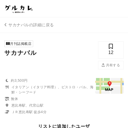
サカナバルの詳細に戻る
月刊誌掲載店
サカナバル
12
共有する
約3,500円
イタリアン（イタリア料理）、ビストロ・バル、海
鮮・シーフード
無休
恵比寿駅、代官山駅
ＪＲ恵比寿駅 徒歩4分
リストに追加したユーザ