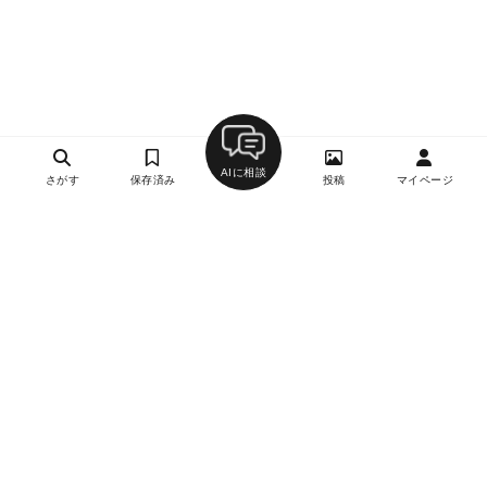
AIに相談
さがす
保存済み
投稿
マイページ