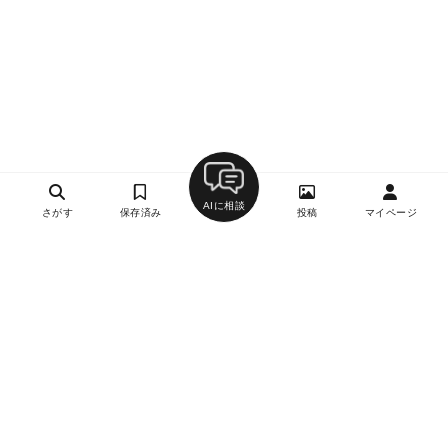
AIに相談
さがす
保存済み
投稿
マイページ