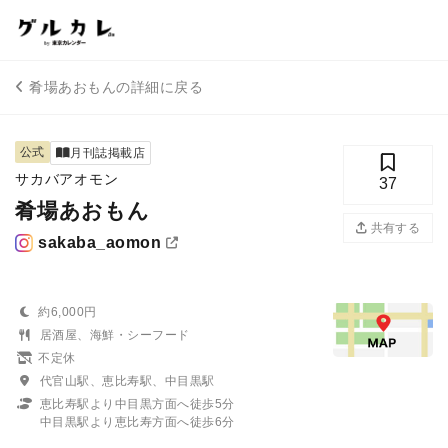
肴場あおもんの詳細に戻る
公式
月刊誌掲載店
サカバアオモン
37
肴場あおもん
共有する
sakaba_aomon
約6,000円
居酒屋、海鮮・シーフード
不定休
代官山駅、恵比寿駅、中目黒駅
恵比寿駅より中目黒方面へ徒歩5分
中目黒駅より恵比寿方面へ徒歩6分