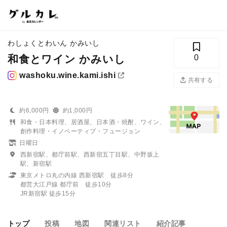
わしょくとわいん かみいし
和食とワイン かみいし
0
washoku.wine.kami.ishi
共有する
約6,000円
約1,000円
和食・日本料理、居酒屋、日本酒・焼酎、ワイン、
創作料理・イノベーティブ・フュージョン
日曜日
西新宿駅、都庁前駅、西新宿五丁目駅、中野坂上
駅、新宿駅
東京メトロ丸の内線 西新宿駅 徒歩8分
都営大江戸線 都庁前 徒歩10分
JR新宿駅 徒歩15分
トップ
投稿
地図
関連リスト
紹介記事