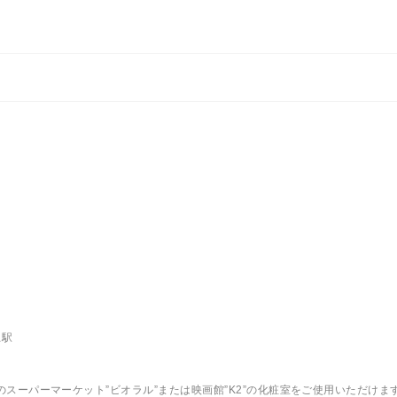
上駅
スーパーマーケット”ビオラル”または映画館”K2”の化粧室をご使用いただけま