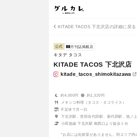
KITADE TACOS 下北沢店の詳細に戻る
公式
月刊誌掲載店
キタデ タコス
KITADE TACOS 下北沢店
kitade_tacos_shimokitazawa
約4,000円
約1,320円
メキシコ料理（タコス・タコライス）
不定休で月一日
下北沢駅、世田谷代田駅、新代田駅、池ノ
小田急線 下北沢駅 南西口より徒歩１分
*お店には化粧室がありません。同エリア内の