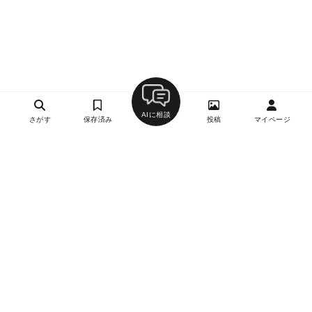
AIに相談
さがす
保存済み
投稿
マイページ