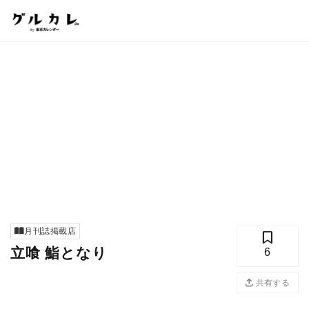
月刊誌掲載店
立喰 鮨となり
6
共有する