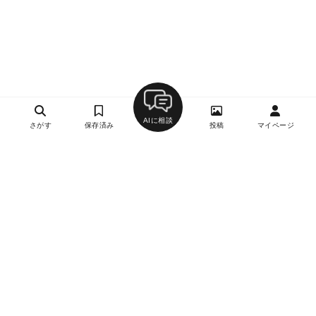
AIに相談
さがす
保存済み
投稿
マイページ