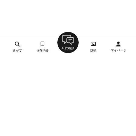
AIに相談
さがす
保存済み
投稿
マイページ