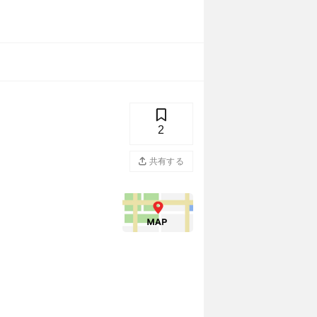
2
共有する