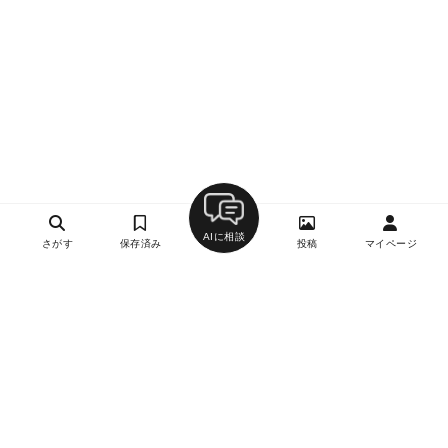
AIに相談
さがす
保存済み
投稿
マイページ