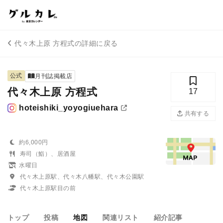
代々木上原 方程式の詳細に戻る
公式
月刊誌掲載店
代々木上原 方程式
17
hoteishiki_yoyogiuehara
共有する
約6,000円
寿司（鮨）、居酒屋
水曜日
代々木上原駅、代々木八幡駅、代々木公園駅
代々木上原駅目の前
トップ
投稿
地図
関連リスト
紹介記事