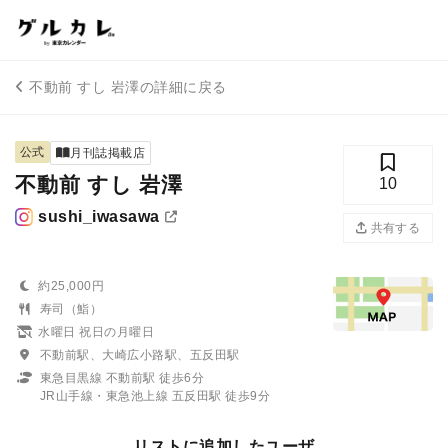
不動前 すし 岩澤の詳細に戻る
公式
月刊誌掲載店
不動前 すし 岩澤
10
sushi_iwasawa
共有する
約25,000円
寿司（鮨）
水曜日 祝日の月曜日
不動前駅、大崎広小路駅、五反田駅
東急目黒線 不動前駅 徒歩6分
JR山手線・東急池上線 五反田駅 徒歩9分
リストに追加したユーザ