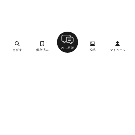
AIに相談
さがす
保存済み
投稿
マイページ