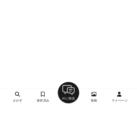
AIに相談
さがす
保存済み
投稿
マイページ