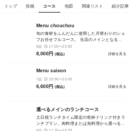
トップ
投稿
コース
地図
関連リスト
紹介記事
Menu chouchou
旬の食材をふんだんに使用した月替わりのシェ
フお任せフルコース。 当店のメインとなるコ
ースとなります。
8品
17:00〜23:00
8,000円
詳細を見る
(税込)
Menu saison
7品
20:00〜23:00
6,600円
詳細を見る
(税込)
選べるメインのランチコース
土日祝ランチタイム限定の乾杯ドリンク付きラ
ンチプラン。肉料理または魚料理から選べるメ
インなどの軽いコース仕立ての4皿構成
4品
11:30〜14:30