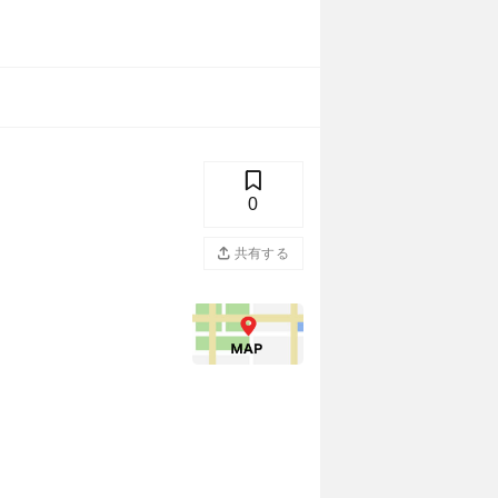
0
共有する