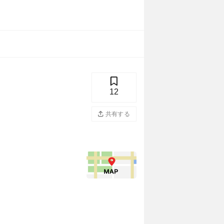
12
共有する