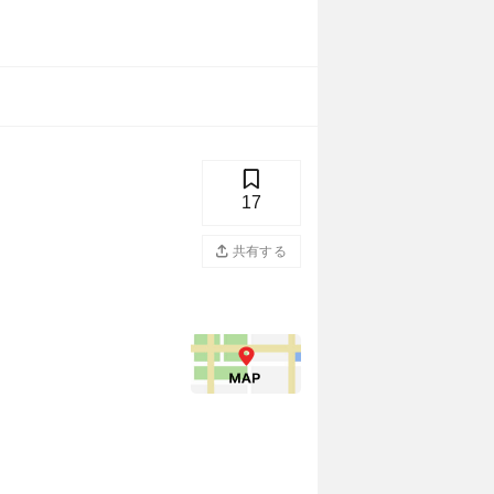
17
共有する