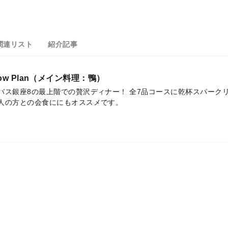
関連リスト
紹介記事
e Flow Plan（メイン料理：鴨）
バス銀座8の最上階での贅沢ディナー！ 全7品コースに乾杯スパークリ
人の方との会食ににもオススメです。