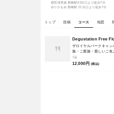
都営浅草線 新橋駅A3出口より徒歩7分
ゆりかもめ 新橋駅 2C出口より徒歩7分
トップ
投稿
コース
地図
Degustation Fre
ザロイヤルパークキャン
族・ご親族・親しいご友
7品
12,000円
(税込)