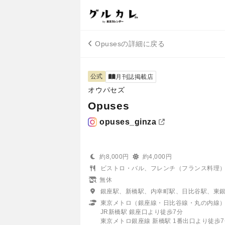
Opusesの詳細に戻る
公式
月刊誌掲載店
オウパセズ
Opuses
opuses_ginza
約8,000円
約4,000円
ビストロ・バル、フレンチ（フランス料理
無休
銀座駅、新橋駅、内幸町駅、日比谷駅、東
東京メトロ（銀座線・日比谷線・丸の内線）銀
JR新橋駅 銀座口より徒歩7分
東京メトロ銀座線 新橋駅 1番出口より徒歩7