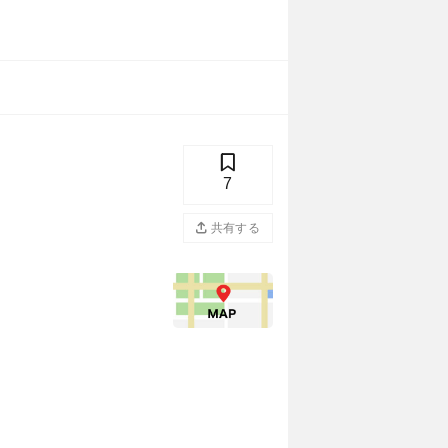
7
共有する