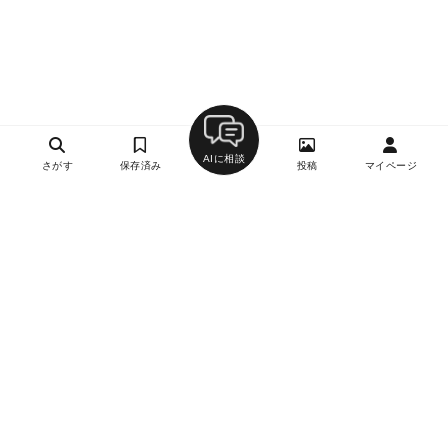
AIに相談
さがす
保存済み
投稿
マイページ