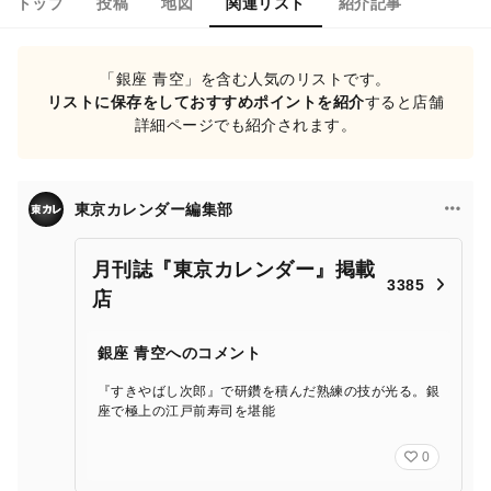
トップ
投稿
地図
関連リスト
紹介記事
「銀座 青空」を含む人気のリストです。
リストに保存をしておすすめポイントを紹介
すると店舗
詳細ページでも紹介されます。
東京カレンダー編集部
月刊誌『東京カレンダー』掲載
3385
店
銀座 青空へのコメント
『すきやばし次郎』で研鑽を積んだ熟練の技が光る。銀
座で極上の江戸前寿司を堪能
0