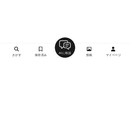
AIに相談
さがす
保存済み
投稿
マイページ