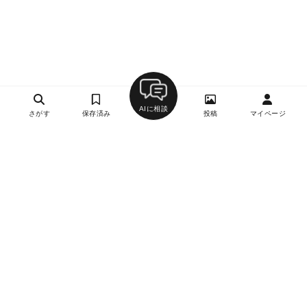
AIに相談
さがす
保存済み
投稿
マイページ