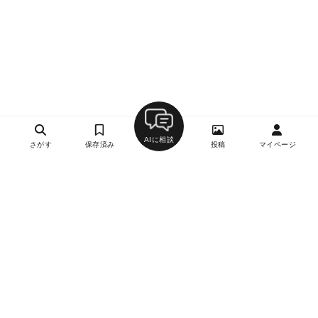
AIに相談
さがす
保存済み
投稿
マイページ