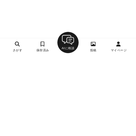
AIに相談
さがす
保存済み
投稿
マイページ