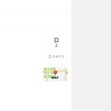
2
共有する