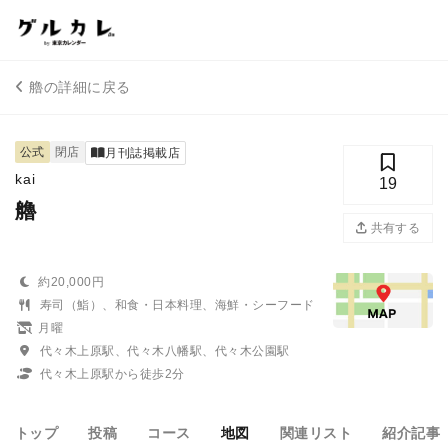
艪の詳細に戻る
公式
閉店
月刊誌掲載店
kai
19
艪
共有する
約20,000円
寿司（鮨）、和食・日本料理、海鮮・シーフード
月曜
代々木上原駅、代々木八幡駅、代々木公園駅
代々木上原駅から徒歩2分
トップ
投稿
コース
地図
関連リスト
紹介記事