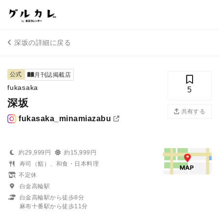
深坂の詳細に戻る
公式
月刊誌掲載店
fukasaka
5
深坂
共有する
fukasaka_minamiazabu
約29,999円
約15,999円
寿司（鮨）、和食・日本料理
不定休
白金高輪駅
白金高輪駅から徒歩8分
麻布十番駅から徒歩11分