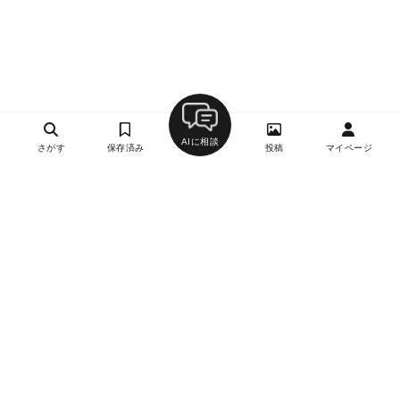
AIに相談
さがす
保存済み
投稿
マイページ