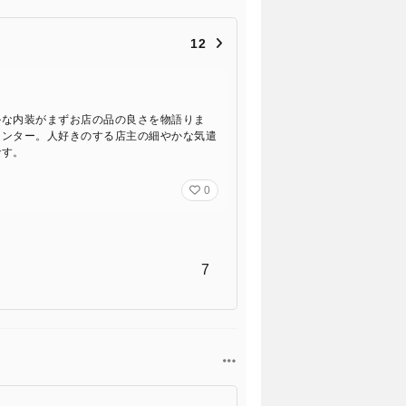
12
ルな内装がまずお店の品の良さを物語りま
ウンター。人好きのする店主の細やかな気遣
です。
0
7