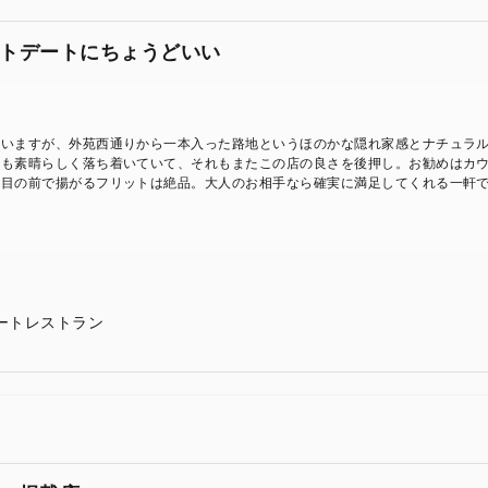
トデートにちょうどいい
ていますが、外苑西通りから一本入った路地というほのかな隠れ家感とナチュラ
層も素晴らしく落ち着いていて、それもまたこの店の良さを後押し。お勧めはカ
、目の前で揚がるフリットは絶品。大人のお相手なら確実に満足してくれる一軒
ートレストラン