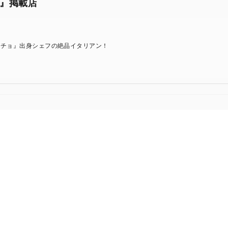
』掲載店
ッチョ』出身シェフの絶品イタリアン！