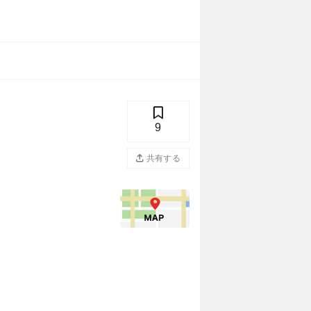
9
共有する