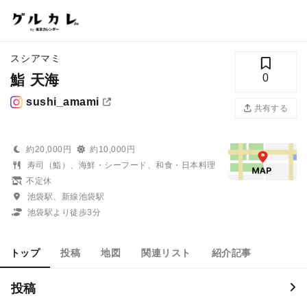
スシアマミ
鮨 天海
0
sushi_amami
共有する
約20,000円
約10,000円
寿司（鮨）、海鮮・シーフード、和食・日本料理
不定休
池袋駅、新線池袋駅
池袋駅より徒歩3分
トップ
投稿
地図
関連リスト
紹介記事
投稿