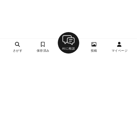
AIに相談
さがす
保存済み
投稿
マイページ