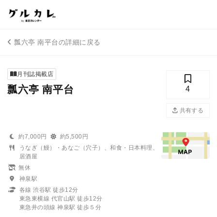
瓢六亭 南平台の詳細に戻る
月刊誌掲載店
瓢六亭 南平台
4
共有する
約7,000円
約5,500円
うなぎ（鰻）・あなご（穴子）、和食・日本料理、
居酒屋
無休
神泉駅
各線 渋谷駅 徒歩12分
東急東横線 代官山駅 徒歩12分
東急井の頭線 神泉駅 徒歩５分