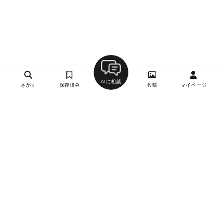
AIに相談
さがす
保存済み
投稿
マイページ