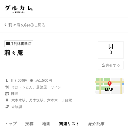
莉々庵の詳細に戻る
月刊誌掲載店
莉々庵
3
共有する
約7,000円
約1,500円
そば・うどん、居酒屋、ワイン
日曜
六本木駅、乃木坂駅、六本木一丁目駅
未確認
トップ
投稿
地図
関連リスト
紹介記事