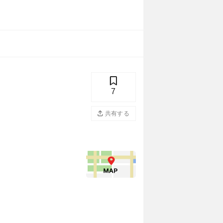
7
共有する