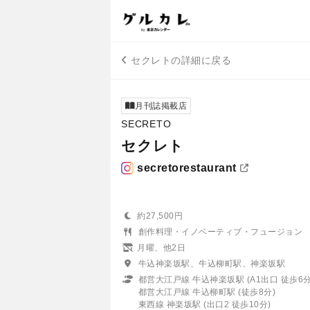
セクレトの詳細に戻る
月刊誌掲載店
SECRETO
セクレト
secretorestaurant
約27,500円
創作料理・イノベーティブ・フュージョン
月曜、他2日
牛込神楽坂駅、牛込柳町駅、神楽坂駅
都営大江戸線 牛込神楽坂駅 (A1出口 徒歩6分
都営大江戸線 牛込柳町駅 (徒歩8分)
東西線 神楽坂駅 (出口2 徒歩10分)