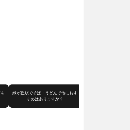
店を
緑が丘駅でそば・うどんで他におす
奥沢駅で予算10000円
すめはありますか？
てください。