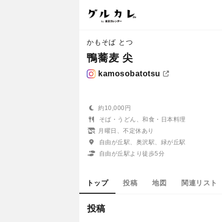
かもそば とつ
鴨蕎麦 尖
kamosobatotsu
約10,000円
そば・うどん、和食・日本料理
月曜日、不定休あり
自由が丘駅、奥沢駅、緑が丘駅
自由が丘駅より徒歩5分
トップ
投稿
地図
関連リスト
投稿