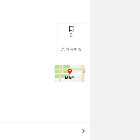
0
共有する