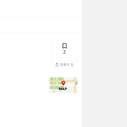
2
共有する