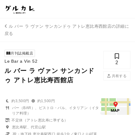
ル バー ラ ヴァン サンカンドゥ アトレ恵比寿西館店の詳細に
戻る
月刊誌掲載店
Le Bar a Vin 52
2
ル バー ラ ヴァン サンカンド
共有する
ゥ アトレ恵比寿西館店
約3,500円
約1,500円
バー（BAR）、ビストロ・バル、イタリアン（イタ
リア料理）
不定休（アトレ恵比寿に準ずる）
恵比寿駅、代官山駅
JR・地下鉄 恵比寿駅西口 徒歩1分／東口より4F直