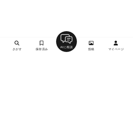
AIに相談
さがす
保存済み
投稿
マイページ