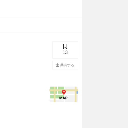
13
共有する