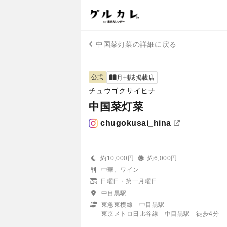
中国菜灯菜の詳細に戻る
公式
月刊誌掲載店
チュウゴクサイヒナ
中国菜灯菜
chugokusai_hina
約10,000円
約6,000円
中華、ワイン
日曜日・第一月曜日
中目黒駅
東急東横線 中目黒駅
東京メトロ日比谷線 中目黒駅 徒歩4分