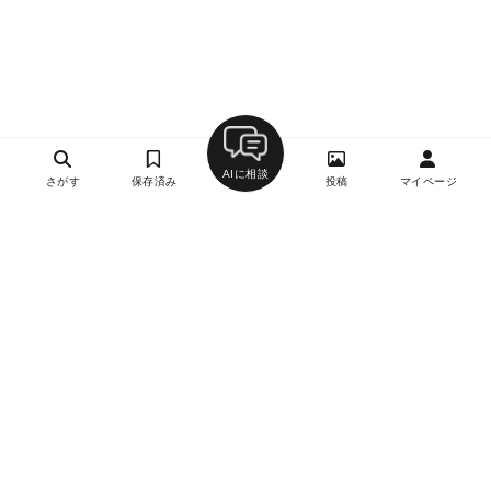
AIに相談
さがす
保存済み
投稿
マイページ