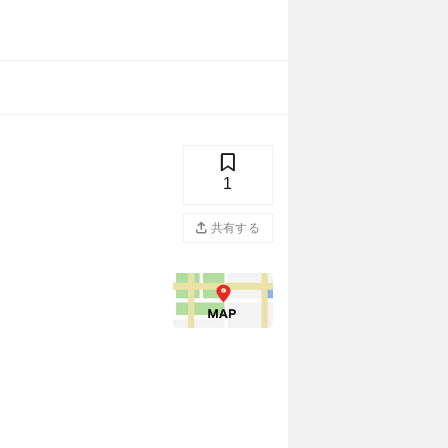
1
共有する