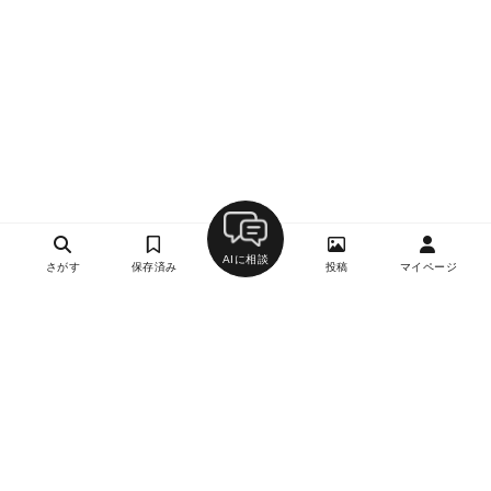
AIに相談
さがす
保存済み
投稿
マイページ