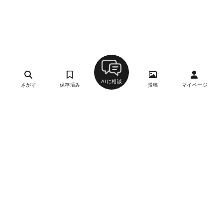
AIに相談
さがす
保存済み
投稿
マイページ