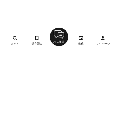
AIに相談
さがす
保存済み
投稿
マイページ